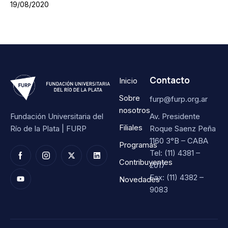
19/08/2020
Contacto
Inicio
Sobre
furp@furp.org.ar
nosotros
Fundación Universitaria del
Av. Presidente
Filiales
Río de la Plata | FURP
Roque Saenz Peña
1160 3°B – CABA
Programas
Tel: (11) 4381 –
Contribuyentes
2017
Fax: (11) 4382 –
Novedades
9083