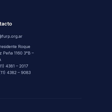
tacto
@furp.org.ar
residente Roque
z Peña 1160 3°B –
A
(11) 4381 – 2017
(11) 4382 – 9083