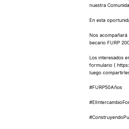
nuestra Comunid
En esta oportunida
Nos acompañará e
becario FURP 200
Los interesados e
formulario (
https
luego compartirles
#FURP50Años
#ElIntercambioFor
#ConstruyendoPu