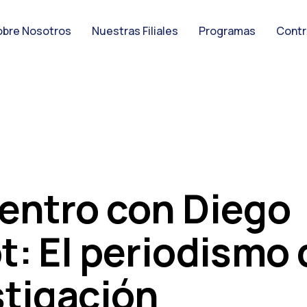
obre Nosotros
Nuestras Filiales
Programas
Contr
entro con Diego
t: El periodismo 
stigación