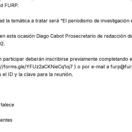
ad FURP.
d la temática a tratar será “El periodismo de investigación 
n esta ocasión Diego Cabot Prosecretario de redacción d
2.
n participar deberán inscribirse previamente completando el
://forms.gle/YFUz2aCKNieCq1oj7
) o por e-mail a furp@fur
 el ID y la clave para la reunión.
talece
entes