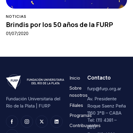
NOTICIAS
Brindis por los 50 años de la FURP
01/07/2020
Contacto
Inicio
Sobre
furp@furp.org.ar
nosotros
Fundación Universitaria del
Av. Presidente
Filiales
Río de la Plata | FURP
Roque Saenz Peña
1160 3°B – CABA
Programas
Tel: (11) 4381 –
Contribuyentes
2017