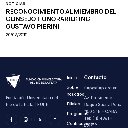
NOTICIAS
RECONOCIMIENTO AL MIEMBRO DEL
CONSEJO HONORARIO: ING.
GUSTAVO PIERINI
20/07/2019
Contacto
Inicio
Sobre
furp@furp.org.ar
nosotros
Fundación Universitaria del
Av. Presidente
Filiales
Río de la Plata | FURP
Roque Saenz Peña
1160 3°B – CABA
Programas
Tel: (11) 4381 –
Contribuyentes
2017